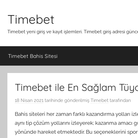
İçeriğe
atla
Timebet
Timebet yeni giriş ve kayıt işlemleri. Timebet giriş adresi günc
Timebet Bahis Sitesi
Timebet ile En Sağlam Tüyo
18 Nisan 2021
tarihinde gönderilmiş
Timebet
tarafından
Bahis siteleri her zaman farklı kazandırma yolları i
aynı tip çözüm yollarını izleyerek; kazanma amacı 
yönünde hareket etmektedir. Bu seçeneklerini spor