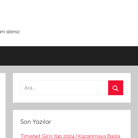
m siteniz.
Arama:
Ara
Son Yazılar
Timebet Giriş Yap 2024 | Kazanmaya Başla