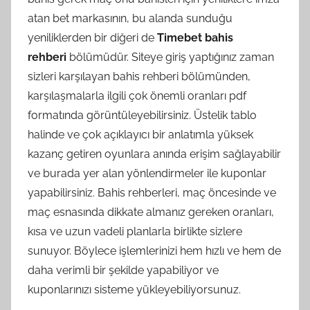
atan bet markasının, bu alanda sunduğu
yeniliklerden bir diğeri de
Timebet bahis
rehberi
bölümüdür. Siteye giriş yaptığınız zaman
sizleri karşılayan bahis rehberi bölümünden,
karşılaşmalarla ilgili çok önemli oranları pdf
formatında görüntüleyebilirsiniz. Üstelik tablo
halinde ve çok açıklayıcı bir anlatımla yüksek
kazanç getiren oyunlara anında erişim sağlayabilir
ve burada yer alan yönlendirmeler ile kuponlar
yapabilirsiniz. Bahis rehberleri, maç öncesinde ve
maç esnasında dikkate almanız gereken oranları,
kısa ve uzun vadeli planlarla birlikte sizlere
sunuyor. Böylece işlemlerinizi hem hızlı ve hem de
daha verimli bir şekilde yapabiliyor ve
kuponlarınızı sisteme yükleyebiliyorsunuz.