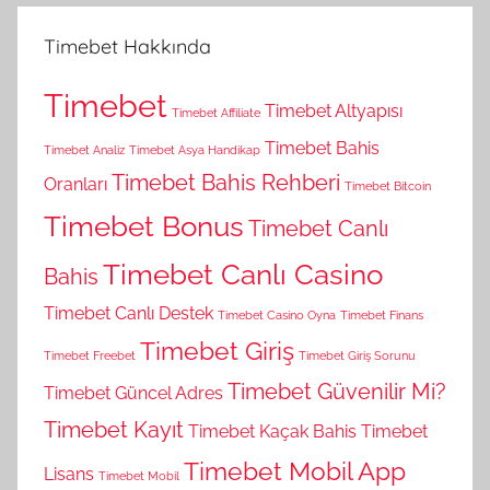
Timebet Hakkında
Timebet
Timebet Altyapısı
Timebet Affiliate
Timebet Bahis
Timebet Analiz
Timebet Asya Handikap
Timebet Bahis Rehberi
Oranları
Timebet Bitcoin
Timebet Bonus
Timebet Canlı
Timebet Canlı Casino
Bahis
Timebet Canlı Destek
Timebet Casino Oyna
Timebet Finans
Timebet Giriş
Timebet Freebet
Timebet Giriş Sorunu
Timebet Güvenilir Mi?
Timebet Güncel Adres
Timebet Kayıt
Timebet Kaçak Bahis
Timebet
Timebet Mobil App
Lisans
Timebet Mobil